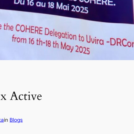
x Active
ka
in
Blogs